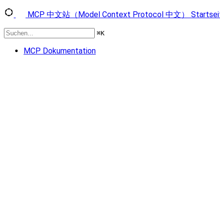
MCP 中文站（Model Context Protocol 中文）
Startsei
⌘
K
MCP Dokumentation