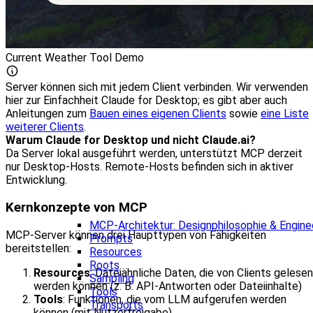
Current Weather Tool Demo
Server können sich mit jedem Client verbinden. Wir verwenden
hier zur Einfachheit Claude for Desktop; es gibt aber auch
Anleitungen zum
Bauen eines eigenen Clients
sowie
eine Liste
weiterer Clients
.
Warum Claude for Desktop und nicht Claude.ai?
Da Server lokal ausgeführt werden, unterstützt MCP derzeit
nur Desktop‑Hosts. Remote‑Hosts befinden sich in aktiver
Entwicklung.
Kernkonzepte von MCP
MCP-Architektur: Designphilosophie & Enginee
MCP‑Server können drei Haupttypen von Fähigkeiten
Prompts
bereitstellen:
Resources
Roots
Resources
: Dateiähnliche Daten, die von Clients gelesen
Sampling
werden können (z. B. API‑Antworten oder Dateiinhalte)
Tools
Tools
: Funktionen, die vom LLM aufgerufen werden
Transports
können (mit Nutzerfreigabe)