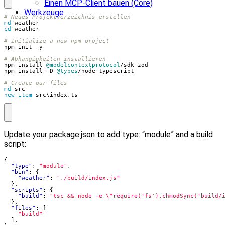
Einen MCP-Client bauen (Core)
Werkzeuge
# Neues Projektverzeichnis erstellen
md 
weather
cd 
weather
# Initialize a new npm project
npm
init
-y
# Abhängigkeiten installieren
npm
install
@modelcontextprotocol
/
sdk
zod
npm
install
-D
@types
/
node
typescript
# Create our files
md 
src
new-item
src
\
index
.
ts
Update your package.json to add type: “module” and a build
script:
{
"type"
:
"module"
,
"bin"
:
{
"weather"
:
"./build/index.js"
},
"scripts"
:
{
"build"
:
"tsc && node -e \"require('fs').chmodSync('build/
},
"files"
:
[
"build"
],