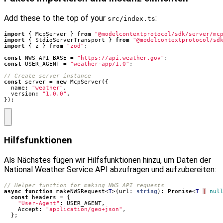
Add these to the top of your
:
src/index.ts
import
{
McpServer
}
from
"@modelcontextprotocol/sdk/server/mc
import
{
StdioServerTransport
}
from
"@modelcontextprotocol/sd
import
{
z
}
from
"zod"
;
const
NWS_API_BASE
=
"https://api.weather.gov"
;
const
USER_AGENT
=
"weather-app/1.0"
;
const
server
=
new
McpServer
({
name
:
"weather"
,
version
:
"1.0.0"
,
});
Hilfsfunktionen
Als Nächstes fügen wir Hilfsfunktionen hinzu, um Daten der
National Weather Service API abzufragen und aufzubereiten:
async
function
makeNWSRequest
<
T
>(
url
: 
string
)
:
Promise
<
T
|
nul
const
headers
=
{
"User-Agent"
:
USER_AGENT
,
Accept
:
"application/geo+json"
,
};