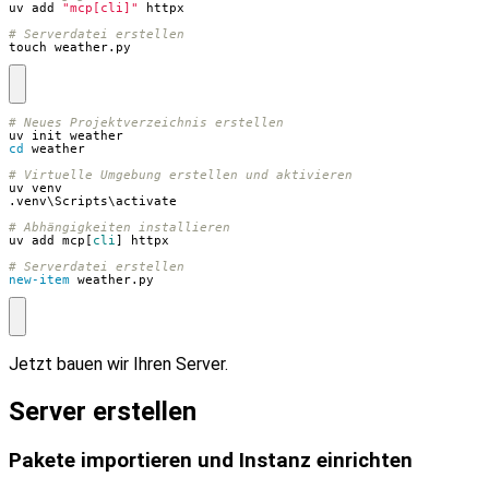
uv add 
"mcp[cli]"
# Serverdatei erstellen
touch weather.py
# Neues Projektverzeichnis erstellen
uv
init
weather
cd 
weather
# Virtuelle Umgebung erstellen und aktivieren
uv
venv
.
venv
\
Scripts
\
activate
# Abhängigkeiten installieren
uv
add
mcp
[
cli
]
httpx
# Serverdatei erstellen
new-item
weather
.
py
Jetzt bauen wir Ihren Server.
Server erstellen
Pakete importieren und Instanz einrichten