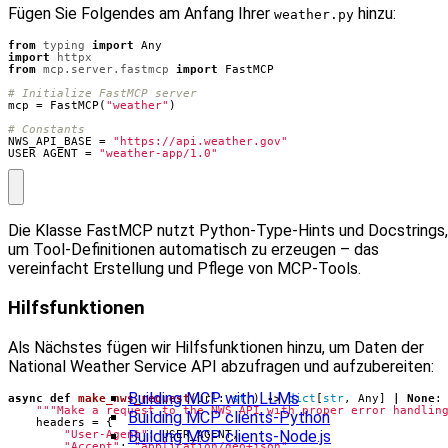
Fügen Sie Folgendes am Anfang Ihrer
hinzu:
weather.py
from
typing
import
Any
import
httpx
from
mcp.server.fastmcp
import
FastMCP
# Initialize FastMCP server
mcp
=
FastMCP
(
"weather"
)
# Constants
NWS_API_BASE
=
"https://api.weather.gov"
USER_AGENT
=
"weather-app/1.0"
Die Klasse FastMCP nutzt Python‑Type‑Hints und Docstrings,
um Tool‑Definitionen automatisch zu erzeugen – das
vereinfacht Erstellung und Pflege von MCP‑Tools.
Hilfsfunktionen
Als Nächstes fügen wir Hilfsfunktionen hinzu, um Daten der
National Weather Service API abzufragen und aufzubereiten:
Building MCP with LLMs
async
def
make_nws_request
(
url
:
str
)
->
dict
[
str
,
Any
]
|
None
:
"""Make a request to the NWS API with proper error handlin
Building MCP clients-Python
headers
=
{
Building MCP clients-Node.js
"User-Agent"
:
USER_AGENT
,
"Accept"
:
"application/geo+json"