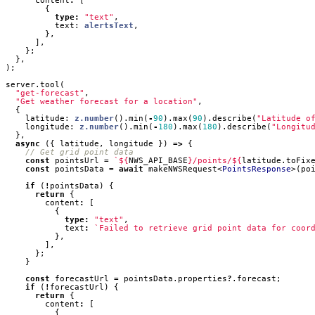
content
:
[
{
type
:
"text"
,
text
: 
alertsText
,
},
],
};
},
);
server
.
tool
(
"get-forecast"
,
"Get weather forecast for a location"
,
{
latitude
: 
z.number
().
min
(
-
90
).
max
(
90
).
describe
(
"Latitude o
longitude
: 
z.number
().
min
(
-
180
).
max
(
180
).
describe
(
"Longitu
},
async
({
latitude
,
longitude
})
=>
{
const
pointsUrl
=
`
${
NWS_API_BASE
}
/points/
${
latitude
.
toFix
const
pointsData
=
await
makeNWSRequest
<
PointsResponse
>(
po
if
(
!
pointsData
)
{
return
{
content
:
[
{
type
:
"text"
,
text
:
`Failed to retrieve grid point data for coor
},
],
};
}
const
forecastUrl
=
pointsData
.
properties
?
.
forecast
;
if
(
!
forecastUrl
)
{
return
{
content
:
[
{