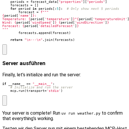
periods
=
forecast_data
[
"properties"
][
"periods"
]
forecasts
=
[]
for
period
in
periods
[:
5
]:
# Only show next 5 periods
forecast
=
f
{
period
[
'name'
]
}
Temperature: 
{
period
[
'temperature'
]
}
°
{
period
[
'temperatureUnit'
Wind: 
{
period
[
'windSpeed'
]
}
{
period
[
'windDirection'
]
}
Forecast: 
{
period
[
'detailedForecast'
]
}
"""
forecasts
.
append
(
forecast
)
return
"
\n
---
\n
"
.
join
(
forecasts
)
Server ausführen
Finally, let’s initialize and run the server:
if
__name__
==
"__main__"
:
# Initialize and run the server
mcp
.
run
(
transport
=
'stdio'
)
Your server is complete! Run
to confirm
uv run weather.py
that everything’s working.
Testen wir den Server nun mit einem bestehenden MCP‑Host,