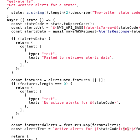
"get-alerts"
,
"Get weather alerts for a state"
,
{
state
: 
z.string
().
length
(
2
).
describe
(
"Two-letter state cod
},
async
({
state
})
=>
{
const
stateCode
=
state
.
toUpperCase
();
const
alertsUrl
=
`
${
NWS_API_BASE
}
/alerts?area=
${
stateCode
const
alertsData
=
await
makeNWSRequest
<
AlertsResponse
>(
al
if
(
!
alertsData
)
{
return
{
content
:
[
{
type
:
"text"
,
text
:
"Failed to retrieve alerts data"
,
},
],
};
}
const
features
=
alertsData
.
features
||
[];
if
(
features
.
length
===
0
)
{
return
{
content
:
[
{
type
:
"text"
,
text
:
`No active alerts for 
${
stateCode
}
`
,
},
],
};
}
const
formattedAlerts
=
features
.
map
(
formatAlert
);
const
alertsText
=
`Active alerts for 
${
stateCode
}
:
\
n
\
n
${
f
return
{