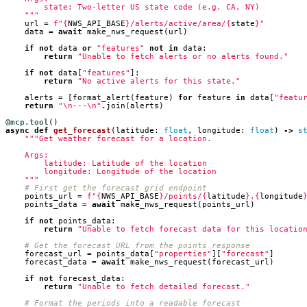
    """
url
=
f
"
{
NWS_API_BASE
}
/alerts/active/area/
{
state
}
"
data
=
await
make_nws_request
(
url
)
if
not
data
or
"features"
not
in
data
:
return
"Unable to fetch alerts or no alerts found."
if
not
data
[
"features"
]:
return
"No active alerts for this state."
alerts
=
[
format_alert
(
feature
)
for
feature
in
data
[
"featu
return
"
\n
---
\n
"
.
join
(
alerts
)
@mcp.tool
()
async
def
get_forecast
(
latitude
:
float
,
longitude
:
float
)
->
s
    """
# First get the forecast grid endpoint
points_url
=
f
"
{
NWS_API_BASE
}
/points/
{
latitude
}
,
{
longitude
points_data
=
await
make_nws_request
(
points_url
)
if
not
points_data
:
return
"Unable to fetch forecast data for this locatio
# Get the forecast URL from the points response
forecast_url
=
points_data
[
"properties"
][
"forecast"
]
forecast_data
=
await
make_nws_request
(
forecast_url
)
if
not
forecast_data
:
return
"Unable to fetch detailed forecast."
# Format the periods into a readable forecast