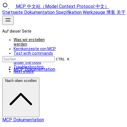
MCP 中文站（Model Context Protocol 中文）
Startseite
Dokumentation
Spezifikation
Werkzeuge
博客
关于
Auf dieser Seite
Was wir erstellen
werden
Kernkonzepte von MCP
Test with commands
What’s happening
CTRL K
under the hood
Troubleshooting
MCP Dokumentation
Next steps
Nach oben scrollen
MCP Dokumentation