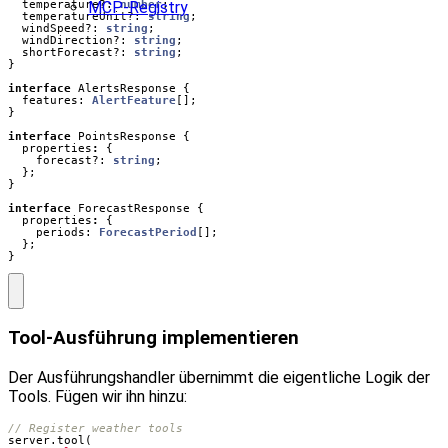
MCP-Registry
temperature?
: 
number
;
temperatureUnit?
: 
string
;
windSpeed?
: 
string
;
windDirection?
: 
string
;
shortForecast?
: 
string
;
}
interface
AlertsResponse
{
features
: 
AlertFeature
[];
}
interface
PointsResponse
{
properties
:
{
forecast?
: 
string
;
};
}
interface
ForecastResponse
{
properties
:
{
periods
: 
ForecastPeriod
[];
};
}
Tool‑Ausführung implementieren
Der Ausführungshandler übernimmt die eigentliche Logik der
Tools. Fügen wir ihn hinzu:
server
.
tool
(