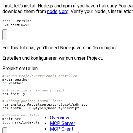
First, let’s install Node.js and npm if you haven’t already. You ca
download them from
nodejs.org
. Verify your Node.js installation
npm --version
For this tutorial, you’ll need Node.js version 16 or higher.
Erstellen und konfigurieren wir nun unser Projekt:
Projekt erstellen
# Neues Projektverzeichnis erstellen
cd
# Initialize a new npm project
# Abhängigkeiten installieren
# Create our files
Overview
MCP Server
touch src/index.ts
MCP Client