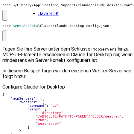
code ~/Library/Application
\ 
Support/Claude/claude_desktop_conf
Java SDK
code
$env:AppData
\
Claude
\
claude_desktop_config
.
json
Fügen Sie Ihre Server unter dem Schlüssel
hinzu.
mcpServers
MCP‑UI‑Elemente erscheinen in Claude for Desktop nur, wenn
mindestens ein Server korrekt konfiguriert ist.
In diesem Beispiel fügen wir den einzelnen Wetter‑Server wie
folgt hinzu:
Configure Claude for Desktop
{
"mcpServers"
:
{
"weather"
:
{
"command"
:
"uv"
,
"args"
:
[
"--directory"
,
"/ABSOLUTE/PATH/TO/PARENT/FOLDER/weather"
,
"run"
,
"weather.py"
]
}