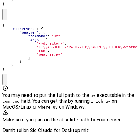
}
}
{
"mcpServers"
:
{
"weather"
:
{
"command"
:
"uv"
,
"args"
:
[
"--directory"
,
"C:\\ABSOLUTE\\PATH\\TO\\PARENT\\FOLDER\\weath
"run"
,
"weather.py"
]
}
}
}
You may need to put the full path to the
executable in the
uv
field. You can get this by running
on
command
which uv
MacOS/Linux or
on Windows.
where uv
Make sure you pass in the absolute path to your server.
Damit teilen Sie Claude for Desktop mit: