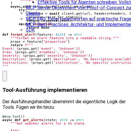
Effektive Tools für Agenten schreiben: Voll
}
async
with
httpx
.
AsyncClient
()
as
client
:
MCP Server Ökosystem: Von Proof-of-Concept zur
try
:
Clients
response
=
await
client
.
get
(
url
,
headers
=
headers
,
response
.
raise_for_status
()
MCP FAQ: Expertenantworten auf praktische Frag
return
response
.
json
()
MCP Best Practices: Architektur- und Implementie
except
Exception
:
return
None
SDK
def
format_alert
(
feature
:
dict
)
->
str
:
"""Format an alert feature into a readable string."""
props
=
feature
[
"properties"
]
return
f
Event: 
{
props
.
get
(
'event'
,
'Unknown'
)
}
Area: 
{
props
.
get
(
'areaDesc'
,
'Unknown'
)
}
Severity: 
{
props
.
get
(
'severity'
,
'Unknown'
)
}
Description: 
{
props
.
get
(
'description'
,
'No description availab
Instructions: 
{
props
.
get
(
'instruction'
,
'No specific instructi
"""
Tool‑Ausführung implementieren
Der Ausführungshandler übernimmt die eigentliche Logik der
Tools. Fügen wir ihn hinzu:
@mcp.tool
()
async
def
get_alerts
(
state
:
str
)
->
str
: