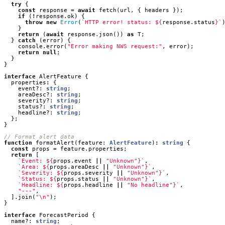
try
{
const
response
=
await
fetch
(
url
,
{
headers
});
if
(
!
response
.
ok
)
{
throw
new
Error
(
`HTTP error! status: 
${
response
.
status
}
`
}
return
(
await
response
.
json
())
as
T
;
}
catch
(
error
)
{
console
.
error
(
"Error making NWS request:"
,
error
);
return
null
;
}
}
interface
AlertFeature
{
properties
:
{
event?
: 
string
;
areaDesc?
: 
string
;
severity?
: 
string
;
status?
: 
string
;
headline?
: 
string
;
};
}
function
formatAlert
(
feature
: 
AlertFeature
)
:
string
{
const
props
=
feature
.
properties
;
return
[
`Event: 
${
props
.
event
||
"Unknown"
}
`
,
`Area: 
${
props
.
areaDesc
||
"Unknown"
}
`
,
`Severity: 
${
props
.
severity
||
"Unknown"
}
`
,
`Status: 
${
props
.
status
||
"Unknown"
}
`
,
`Headline: 
${
props
.
headline
||
"No headline"
}
`
,
"---"
,
].
join
(
"\n"
);
}
interface
ForecastPeriod
{
name?
: 
string
;