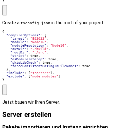
}
Create a
in the root of your project:
tsconfig.json
{
"compilerOptions"
:
{
"target"
:
"ES2022"
,
"module"
:
"Node16"
,
"moduleResolution"
:
"Node16"
,
"outDir"
:
"./build"
,
"rootDir"
:
"./src"
,
"strict"
:
true
,
"esModuleInterop"
:
true
,
"skipLibCheck"
:
true
,
"forceConsistentCasingInFileNames"
:
true
},
"include"
:
[
"src/**/*"
],
"exclude"
:
[
"node_modules"
]
}
Jetzt bauen wir Ihren Server.
Server erstellen
Pakete importieren und Instanz einrichten