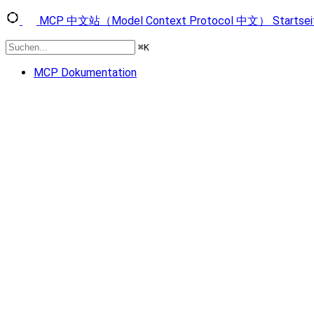
MCP 中文站（Model Context Protocol 中文）
Startsei
⌘
K
MCP Dokumentation