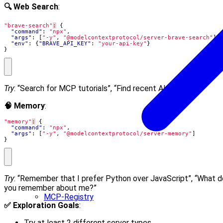
🔍 Web Search
:
"brave-search"
:
{
"command"
:
"npx"
,
"args"
:
[
"-y"
,
"@modelcontextprotocol/server-brave-search"
],
"env"
:
{
"BRAVE_API_KEY"
:
"your-api-key"
}
}
Try
: “Search for MCP tutorials”, “Find recent AI news”
🧠 Memory
:
"memory"
:
{
"command"
:
"npx"
,
"args"
:
[
"-y"
,
"@modelcontextprotocol/server-memory"
]
}
Try
: “Remember that I prefer Python over JavaScript”, “What d
you remember about me?”
MCP-Registry
✅ Exploration Goals
:
Try at least 2 different server types