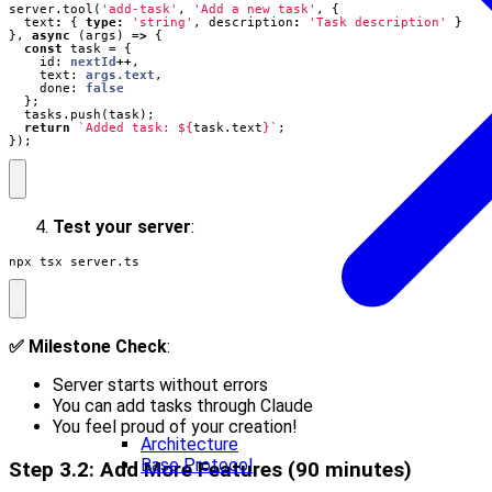
server
.
tool
(
'add-task'
,
'Add a new task'
,
{
text
:
{
type
:
'string'
,
description
:
'Task description'
}
},
async
(
args
)
=>
{
const
task
=
{
id
: 
nextId
++
,
text
: 
args.text
,
done
: 
false
};
tasks
.
push
(
task
);
return
`Added task: 
${
task
.
text
}
`
;
});
Test your server
:
npx tsx server.ts
✅ Milestone Check
:
Server starts without errors
You can add tasks through Claude
You feel proud of your creation!
Architecture
Base Protocol
Step 3.2: Add More Features (90 minutes)