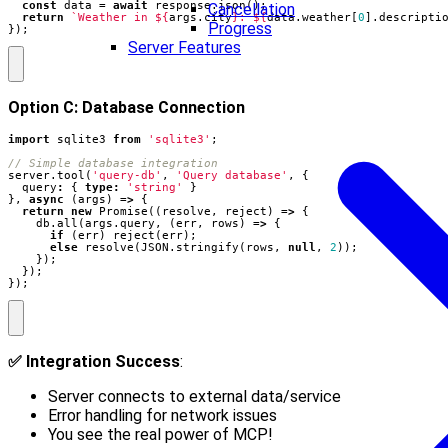
const
data
=
await
response
.
json
();
Cancellation
return
`Weather in 
${
args
.
city
}
: 
${
data
.
weather
[
0
].
descripti
Progress
});
Server Features
Option C: Database Connection
import
sqlite3
from
'sqlite3'
;
server
.
tool
(
'query-db'
,
'Query database'
,
{
query
:
{
type
:
'string'
}
},
async
(
args
)
=>
{
return
new
Promise
((
resolve
,
reject
)
=>
{
db
.
all
(
args
.
query
,
(
err
,
rows
)
=>
{
if
(
err
)
reject
(
err
);
else
resolve
(
JSON
.
stringify
(
rows
,
null
,
2
));
});
});
});
✅ Integration Success
:
Server connects to external data/service
Error handling for network issues
You see the real power of MCP!