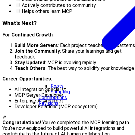
Actively contributes to community
Helps others learn MCP
What’s Next?
For Continued Growth
:
Build More Servers
: Each project teaches new patterns
Join the Community
: Share your learnings and get
feedback
Stay Updated
: MCP is evolving rapidly
Teach Others
: The best way to solidify your knowledge
Career Opportunities
:
Roots
AI Integration Specialist
Sampling
MCP Server Developer
Contributions
Enterprise AI Architect
Revisions
Developer Relations (MCP ecosystem)
🎉
Congratulations!
You’ve completed the MCP learning path.
You’re now equipped to build powerful AI integrations and
contribute to the future of AI-human collaboration.