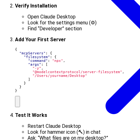
Verify Installation
Open Claude Desktop
Look for the settings menu (⚙️)
Find “Developer” section
Add Your First Server
{
"mcpServers"
:
{
"filesystem"
:
{
"command"
:
"npx"
,
"args"
:
[
"-y"
,
"@modelcontextprotocol/server-filesystem"
,
"/Users/yourname/Desktop"
]
}
}
}
Test It Works
Restart Claude Desktop
Look for hammer icon (🔨) in chat
Ask: “What files are on my desktop?”