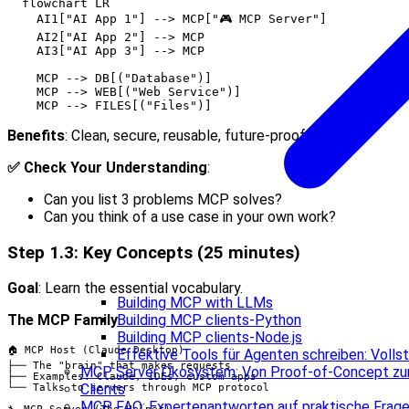
  flowchart LR

    AI1["AI App 1"] --> MCP["🎮 MCP Server"]

    AI2["AI App 2"] --> MCP

    AI3["AI App 3"] --> MCP

    MCP --> DB[("Database")]

    MCP --> WEB[("Web Service")]

Benefits
: Clean, secure, reusable, future-proof
✅ Check Your Understanding
:
Can you list 3 problems MCP solves?
Can you think of a use case in your own work?
Step 1.3: Key Concepts (25 minutes)
Goal
: Learn the essential vocabulary.
Building MCP with LLMs
Building MCP clients-Python
The MCP Family
:
Building MCP clients-Node.js
🏠 MCP Host (Claude Desktop)

Effektive Tools für Agenten schreiben: Voll
├── The "brain" that makes requests

MCP Server Ökosystem: Von Proof-of-Concept zur
├── Examples: Claude, IDEs, custom apps

Clients
└── Talks to servers through MCP protocol

MCP FAQ: Expertenantworten auf praktische Frag