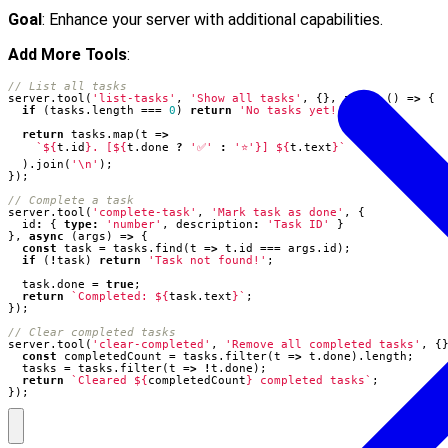
Goal
: Enhance your server with additional capabilities.
Add More Tools
:
server
.
tool
(
'list-tasks'
,
'Show all tasks'
,
{},
async
()
=>
{
if
(
tasks
.
length
===
0
)
return
'No tasks yet!'
;
return
tasks
.
map
(
t
=>
`
${
t
.
id
}
. [
${
t
.
done
?
'✅'
:
'⭐'
}
] 
${
t
.
text
}
`
).
join
(
'\n'
);
});
server
.
tool
(
'complete-task'
,
'Mark task as done'
,
{
id
:
{
type
:
'number'
,
description
:
'Task ID'
}
},
async
(
args
)
=>
{
const
task
=
tasks
.
find
(
t
=>
t
.
id
===
args
.
id
);
if
(
!
task
)
return
'Task not found!'
;
task
.
done
=
true
;
return
`Completed: 
${
task
.
text
}
`
;
});
server
.
tool
(
'clear-completed'
,
'Remove all completed tasks'
,
{
const
completedCount
=
tasks
.
filter
(
t
=>
t
.
done
).
length
;
tasks
=
tasks
.
filter
(
t
=>
!
t
.
done
);
return
`Cleared 
${
completedCount
}
 completed tasks`
;
});