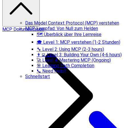
Das Model Context Protocol (MCP) verstehen
MCP Lernpfad: Von Null zum Helden
MCP Dokumentation
🗺️ Überblick über Ihre Lernreise
🎓 Level 1: MCP verstehen (1-2 Stunden)
🔧 Level 2: Using MCP (2-3 hours)
👨‍💻 Level 3: Building Your Own (4-6 hours)
🚀 Level 4: Mastering MCP (Ongoing)
🎯 Learning Path Completion
📞 Need Help?
Schnellstart