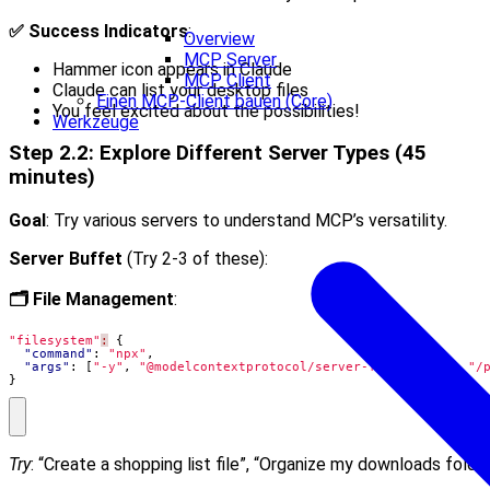
✅ Success Indicators
:
Overview
MCP Server
Hammer icon appears in Claude
MCP Client
Claude can list your desktop files
Einen MCP-Client bauen (Core)
You feel excited about the possibilities!
Werkzeuge
Step 2.2: Explore Different Server Types (45
minutes)
Goal
: Try various servers to understand MCP’s versatility.
Server Buffet
(Try 2-3 of these):
🗂️ File Management
:
"filesystem"
:
{
"command"
:
"npx"
,
"args"
:
[
"-y"
,
"@modelcontextprotocol/server-filesystem"
,
"/
}
Try
: “Create a shopping list file”, “Organize my downloads folde