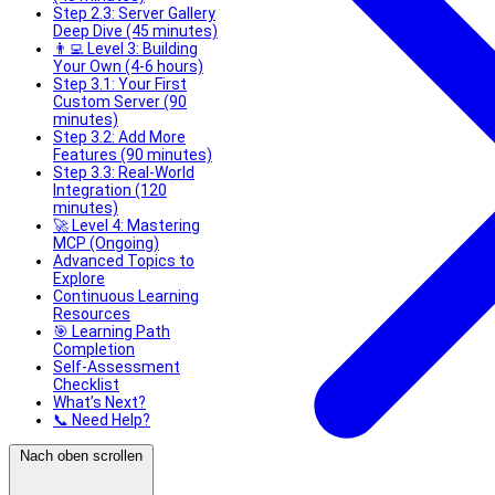
Step 2.3: Server Gallery
Deep Dive (45 minutes)
👨‍💻 Level 3: Building
Your Own (4-6 hours)
Step 3.1: Your First
Custom Server (90
minutes)
Step 3.2: Add More
Features (90 minutes)
Step 3.3: Real-World
Integration (120
minutes)
🚀 Level 4: Mastering
MCP (Ongoing)
Advanced Topics to
Explore
Continuous Learning
Resources
🎯 Learning Path
Completion
Self-Assessment
Checklist
What’s Next?
📞 Need Help?
Nach oben scrollen