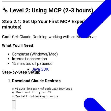
🔧 Level 2: Using MCP (2-3 hours)
Step 2.1: Set Up Your First MCP Experience (30
minutes)
Goal
: Get Claude Desktop working with an MCP server.
What You’ll Need
:
Computer (Windows/Mac)
Internet connection
15 minutes of patience
Java SDK
Step-by-Step Setup
:
Download Claude Desktop
🌐 Visit: https://claude.ai/download

📥 Download for your OS

⚙️ Install following prompts