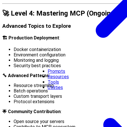
🚀 Level 4: Mastering MCP (Ongoing)
Advanced Topics to Explore
🏗️ Production Deployment
:
Docker containerization
Environment configuration
Monitoring and logging
Security best practices
Prompts
🔧 Advanced Patterns
:
Resources
Tools
Resource streaming
Utilities
Batch operations
Custom transport layers
Protocol extensions
🌟 Community Contribution
:
Open source your servers
Contribute to MCP ecosystem