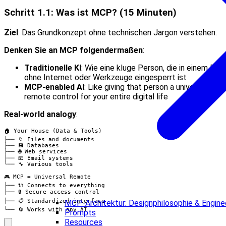
Schritt 1.1: Was ist MCP? (15 Minuten)
Ziel
: Das Grundkonzept ohne technischen Jargon verstehen.
Denken Sie an MCP folgendermaßen
:
Traditionelle KI
: Wie eine kluge Person, die in einem Rau
ohne Internet oder Werkzeuge eingesperrt ist
MCP-enabled AI
: Like giving that person a universal
remote control for your entire digital life
Real-world analogy
:
🏠 Your House (Data & Tools)

├── 📁 Files and documents

├── 💾 Databases  

├── 🌐 Web services

├── 📧 Email systems

└── 🔧 Various tools

🎮 MCP = Universal Remote

├── 🔌 Connects to everything

├── 🔒 Secure access control

├── 📋 Standardized interface

MCP-Architektur: Designphilosophie & Enginee
└── 🔄 Works with any AI
Prompts
Resources