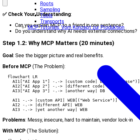
Roots
Sampling
✅ Check Your Understanding
:
Tools
Transports
Can you explain MCP to a friend in one sentence?
MCP Tutorials: Vom Konzept zur Produktion
Do you understand why AI needs external connections?
Step 1.2: Why MCP Matters (20 minutes)
Goal
: See the bigger picture and real benefits.
Before MCP
(The Problem):
  flowchart LR

    AI1["AI App 1"] -.-> |custom code| DB[("Database")]

    AI2["AI App 2"] -.-> |different code| DB

    AI3["AI App 3"] -.-> |another way| DB

    AI1 -.-> |custom API| WEB[("Web Service")]

    AI2 -.-> |different API| WEB

Problems
: Messy, insecure, hard to maintain, vendor lock-in
With MCP
(The Solution):