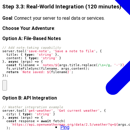
Step 3.3: Real-World Integration (120 minutes)
Goal
: Connect your server to real data or services.
Choose Your Adventure
:
Option A: File-Based Notes
server
.
tool
(
'save-note'
,
'Save a note to file'
,
{
title
:
{
type
:
'string'
},
content
:
{
type
:
'string'
}
},
async
(
args
)
=>
{
const
filename
=
`notes/
${
args
.
title
.
replace
(
/\s+/g
,
'-'
)
}
.m
fs
.
writeFileSync
(
filename
,
args
.
content
);
return
`Note saved: 
${
filename
}
`
;
});
Option B: API Integration
server
.
tool
(
'get-weather'
,
'Get current weather'
,
{
city
:
{
type
:
'string'
}
},
async
(
args
)
=>
{
const
response
=
await
fetch
(
`https://api.openweathermap.org/data/2.5/weather?q=
${
args
.
Ping
);