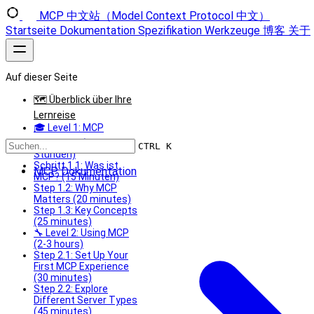
MCP 中文站（Model Context Protocol 中文）
Startseite
Dokumentation
Spezifikation
Werkzeuge
博客
关于
Auf dieser Seite
🗺️ Überblick über Ihre
Lernreise
🎓 Level 1: MCP
verstehen (1-2
CTRL K
Stunden)
Schritt 1.1: Was ist
MCP Dokumentation
MCP? (15 Minuten)
Step 1.2: Why MCP
Matters (20 minutes)
Step 1.3: Key Concepts
(25 minutes)
🔧 Level 2: Using MCP
(2-3 hours)
Step 2.1: Set Up Your
First MCP Experience
(30 minutes)
Step 2.2: Explore
Different Server Types
(45 minutes)