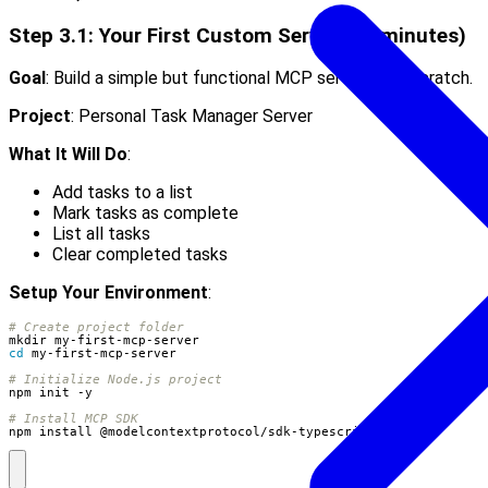
Step 3.1: Your First Custom Server (90 minutes)
Goal
: Build a simple but functional MCP server from scratch.
Project
: Personal Task Manager Server
What It Will Do
:
Add tasks to a list
Mark tasks as complete
List all tasks
Clear completed tasks
Setup Your Environment
:
# Create project folder
cd
# Initialize Node.js project
# Install MCP SDK
npm install @modelcontextprotocol/sdk-typescript