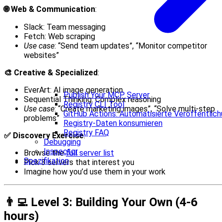
🌐 Web & Communication
:
Slack: Team messaging
Fetch: Web scraping
Use case
: “Send team updates”, “Monitor competitor
websites”
🎨 Creative & Specialized
:
EverArt: AI image generation
Publish Your MCP Server
Sequential Thinking: Complex reasoning
Registry CLI Tool
Use case
: “Create marketing images”, “Solve multi-step
GitHub Actions: Automatisierte Veröffentlic
problems”
Registry-Daten konsumieren
Registry FAQ
✅ Discovery Exercise
:
Debugging
Inspector
Browse the
full server list
Spezifikation
Pick 3 servers that interest you
Imagine how you’d use them in your work
👨‍💻 Level 3: Building Your Own (4-6
hours)