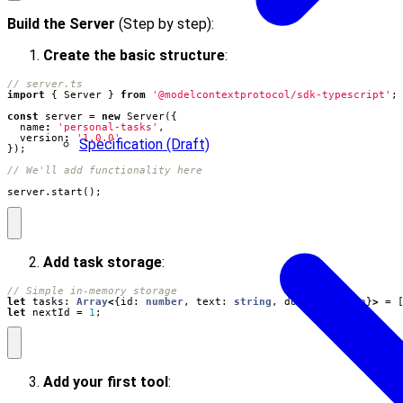
Build the Server
(Step by step):
Create the basic structure
:
import
{
Server
}
from
'@modelcontextprotocol/sdk-typescript'
;
const
server
=
new
Server
({
name
:
'personal-tasks'
,
version
:
'1.0.0'
Specification (Draft)
});
server
.
start
();
Add task storage
:
let
tasks
: 
Array
<
{
id
: 
number
,
text
: 
string
,
done
: 
boolean
}
>
=
let
nextId
=
1
;
Add your first tool
: