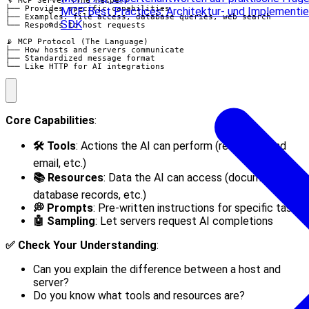
🔧 MCP Server (The Helper)

├── Provides specific capabilities

MCP Best Practices: Architektur- und Implementie
├── Examples: file access, database queries, web search

SDK
└── Responds to host requests

📡 MCP Protocol (The Language)

├── How hosts and servers communicate

├── Standardized message format

└── Like HTTP for AI integrations
Core Capabilities
:
🛠️ Tools
: Actions the AI can perform (read file, send
email, etc.)
📚 Resources
: Data the AI can access (documents,
database records, etc.)
💭 Prompts
: Pre-written instructions for specific tasks
🤖 Sampling
: Let servers request AI completions
✅ Check Your Understanding
:
Can you explain the difference between a host and
server?
Do you know what tools and resources are?