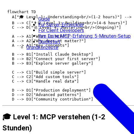
  flowchart TD

    A["🎓 Level 1: Understanding<br/>(1-2 hours)"] --> 
Guide
    B --> C["👨‍💻 Level 3: Building<br/>(4-6 hours)"]

Für Server-Entwickler
    C --> D["🚀 Level 4: Mastering<br/>(Ongoing)"]

For Client Developers
Ihre Erste MCP-Erfahrung: 5-Minuten-Setup
    A --> A1["What is MCP?"]

    A --> A2["Why does it matter?"]

Quickstart
    A --> A3["Key concepts"]

Grundkonzepte
    B --> B1["Install Claude Desktop"]

    B --> B2["Connect your first server"]

    B --> B3["Explore server gallery"]

    C --> C1["Build simple server"]

    C --> C2["Add custom tools"]

    C --> C3["Handle real data"]

    D --> D1["Production deployment"]

    D --> D2["Advanced patterns"]

🎓 Level 1: MCP verstehen (1-2
Stunden)