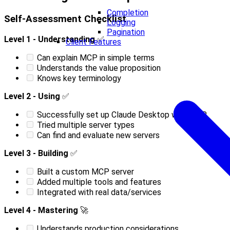
Completion
Self-Assessment Checklist
Logging
Pagination
Level 1 - Understanding
✅
Client Features
Can explain MCP in simple terms
Understands the value proposition
Knows key terminology
Level 2 - Using
✅
Successfully set up Claude Desktop with MCP
Tried multiple server types
Can find and evaluate new servers
Level 3 - Building
✅
Built a custom MCP server
Added multiple tools and features
Integrated with real data/services
Level 4 - Mastering
🚀
Understands production considerations