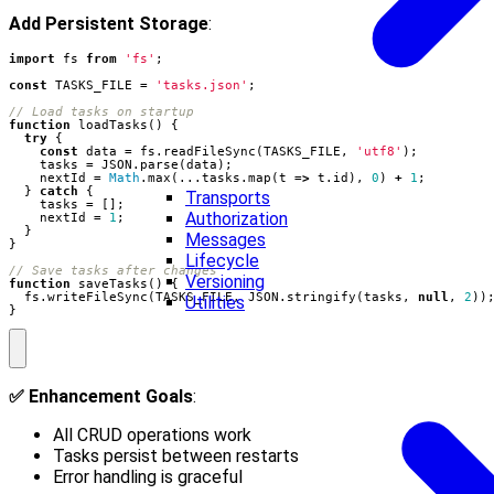
Add Persistent Storage
:
import
fs
from
'fs'
;
const
TASKS_FILE
=
'tasks.json'
;
function
loadTasks() {
try
{
const
data
=
fs
.
readFileSync
(
TASKS_FILE
,
'utf8'
);
tasks
=
JSON
.
parse
(
data
);
nextId
=
Math
.
max
(...
tasks
.
map
(
t
=>
t
.
id
),
0
)
+
1
;
}
catch
{
Transports
tasks
=
[];
Authorization
nextId
=
1
;
}
Messages
}
Lifecycle
Versioning
function
saveTasks() {
fs
.
writeFileSync
(
TASKS_FILE
,
JSON
.
stringify
(
tasks
,
null
,
2
))
Utilities
}
✅ Enhancement Goals
:
All CRUD operations work
Tasks persist between restarts
Error handling is graceful