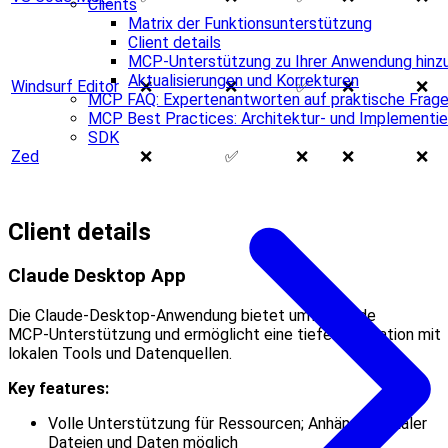
Clients
Matrix der Funktionsunterstützung
Client details
MCP‑Unterstützung zu Ihrer Anwendung hinz
Aktualisierungen und Korrekturen
Windsurf Editor
❌
❌
✅
❌
❌
MCP FAQ: Expertenantworten auf praktische Frag
MCP Best Practices: Architektur- und Implementie
SDK
Zed
❌
✅
❌
❌
❌
Client details
Claude Desktop App
Die Claude‑Desktop‑Anwendung bietet umfassende
MCP‑Unterstützung und ermöglicht eine tiefe Integration mit
lokalen Tools und Datenquellen.
Key features:
Volle Unterstützung für Ressourcen; Anhängen lokaler
Dateien und Daten möglich