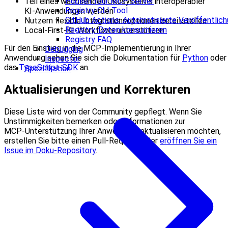
Publish Your MCP Server
Teil eines wachsenden Ökosystems interoperabler
Registry CLI Tool
KI‑Anwendungen werden
GitHub Actions: Automatisierte Veröffentlic
Nutzern flexible Integrations­optionen bereitstellen
Registry-Daten konsumieren
Local‑First‑KI‑Workflows unterstützen
Registry FAQ
Für den Einstieg in die MCP‑Implementierung in Ihrer
Debugging
Anwendung sehen Sie sich die Dokumentation für
Python
oder
Inspector
das
TypeScript‑SDK
an.
Spezifikation
Aktualisierungen und Korrekturen
Diese Liste wird von der Community gepflegt. Wenn Sie
Unstimmigkeiten bemerken oder Informationen zur
MCP‑Unterstützung Ihrer Anwendung aktualisieren möchten,
erstellen Sie bitte einen Pull‑Request oder
eröffnen Sie ein
Issue im Doku‑Repository
.