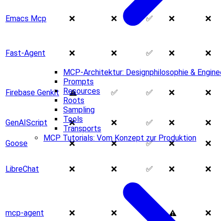
Emacs Mcp
❌
❌
✅
❌
❌
Fast-Agent
❌
❌
✅
❌
❌
MCP-Architektur: Designphilosophie & Enginee
Prompts
Resources
Firebase Genkit
✅
✅
❌
❌
⚠️
Roots
Sampling
Tools
GenAIScript
❌
❌
✅
❌
❌
Transports
MCP Tutorials: Vom Konzept zur Produktion
Goose
❌
❌
✅
❌
❌
LibreChat
❌
❌
✅
❌
❌
mcp-agent
❌
❌
✅
❌
⚠️