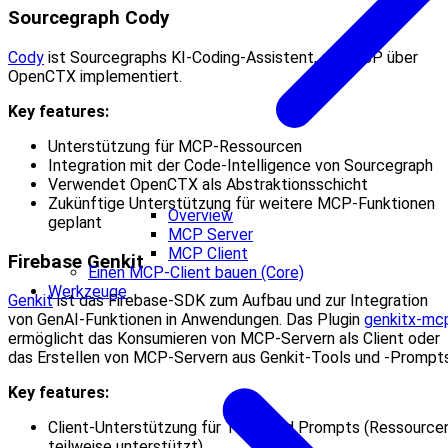
Sourcegraph Cody
Cody
ist Sourcegraphs KI‑Coding‑Assistent, der MCP über
OpenCTX implementiert.
Key features:
Unterstützung für MCP‑Ressourcen
Integration mit der Code‑Intelligence von Sourcegraph
Verwendet OpenCTX als Abstraktionsschicht
Zukünftige Unterstützung für weitere MCP‑Funktionen
Overview
geplant
MCP Server
MCP Client
Firebase Genkit
Einen MCP-Client bauen (Core)
Werkzeuge
Genkit
ist das Firebase‑SDK zum Aufbau und zur Integration
von GenAI‑Funktionen in Anwendungen. Das Plugin
genkitx‑mc
ermöglicht das Konsumieren von MCP‑Servern als Client oder
das Erstellen von MCP‑Servern aus Genkit‑Tools und ‑Prompts
Key features:
Client‑Unterstützung für Tools und Prompts (Ressource
teilweise unterstützt)