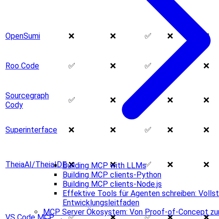
OpenSumi
❌
❌
✅
❌
❌
Roo Code
✅
❌
✅
❌
❌
Sourcegraph
✅
❌
❌
❌
❌
Cody
Superinterface
❌
❌
✅
❌
❌
TheiaAI/TheiaIDE
❌
❌
✅
❌
❌
Building MCP with LLMs
Building MCP clients-Python
Building MCP clients-Node.js
Effektive Tools für Agenten schreiben: Voll
Entwicklungsleitfaden
MCP Server Ökosystem: Von Proof-of-Concept zur
VS Code MCP
✅
❌
✅
❌
❌