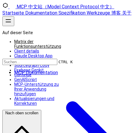
MCP 中文站（Model Context Protocol 中文）
Startseite
Dokumentation
Spezifikation
Werkzeuge
博客
关于
Auf dieser Seite
Matrix der
Funktionsunterstützung
Client details
Claude Desktop App
Zed
CTRL K
Sourcegraph Cody
Firebase Genkit
MCP Dokumentation
Continue
GenAIScript
MCP‑Unterstützung zu
Ihrer Anwendung
hinzufügen
Aktualisierungen und
Korrekturen
Nach oben scrollen