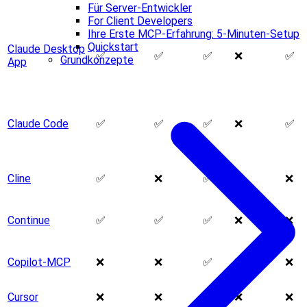
Für Server-Entwickler
For Client Developers
Ihre Erste MCP-Erfahrung: 5-Minuten-Setup
Quickstart
Claude Desktop
✅
✅
✅
❌
✅
Grundkonzepte
App
Claude Code
✅
✅
✅
❌
✅
Cline
✅
❌
✅
❌
❌
Continue
✅
✅
✅
❌
❌
Copilot-MCP
❌
❌
✅
❌
❌
Cursor
❌
❌
✅
❌
❌