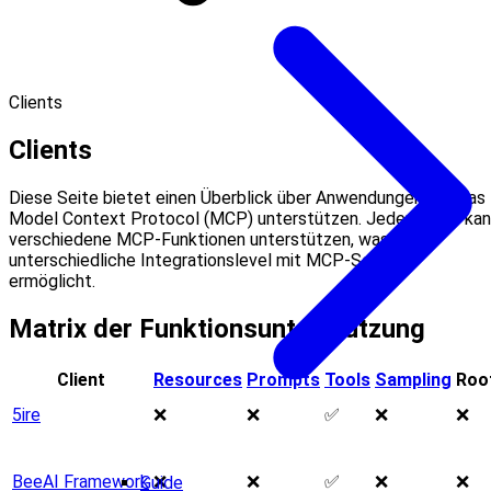
Clients
Clients
Diese Seite bietet einen Überblick über Anwendungen, die das
Model Context Protocol (MCP) unterstützen. Jeder Client ka
verschiedene MCP-Funktionen unterstützen, was
unterschiedliche Integrationslevel mit MCP-Servern
ermöglicht.
Matrix der Funktionsunterstützung
Client
Resources
Prompts
Tools
Sampling
Roo
5ire
❌
❌
✅
❌
❌
BeeAI Framework
❌
❌
✅
❌
❌
Guide