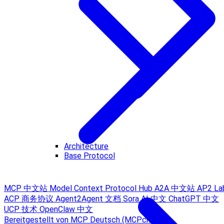
Architecture
Base Protocol
MCP 中文站
Model Context Protocol Hub
A2A 中文站
AP2 La
ACP 商务协议
Agent2Agent 文档
Sora AI 中文
ChatGPT 中文
UCP 技术
OpenClaw 中文
Bereitgestellt von MCP Deutsch (MCPcn.com)