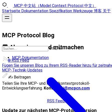
MCP 中文站（Model Context Protocol 中文）
Startseite
Dokumentation
Spezifikation
Werkzeuge
博客
关于
MCP Protocol Blog
💬 Abonnieren und mitmachen
CTRL K
MCP Dokumentation
🌐 RSS Feed
Fügen Sie unseren Blog zu Ihrem RSS-Reader hinzu für zeitnah
MCP-Technik-Updates
✍️ Beitragen
Teilen Sie Ihre MCP- und Modellkontextprotokoll-
Entwicklungserfahrung.
Kontakt:
ai@mcpcn.com
RSS Feed
Update zur nächsten MCP-Protokollversion