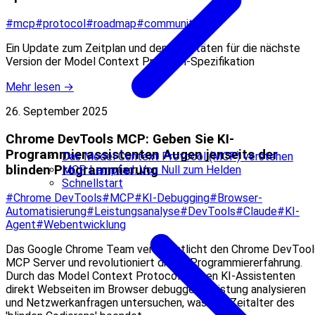
#mcp
#protocol
#roadmap
#community
Ein Update zum Zeitplan und den Prioritäten für die nächste
Version der Model Context Protocol-Spezifikation
Mehr lesen →
26. September 2025
Chrome DevTools MCP: Geben Sie KI-
Programmierassistenten Augen jenseits der
Das Model Context Protocol (MCP) verstehen
blinden Programmierung
MCP Lernpfad: Von Null zum Helden
Schnellstart
#Chrome DevTools
#MCP
#KI-Debugging
#Browser-
Automatisierung
#Leistungsanalyse
#DevTools
#Claude
#KI-
Agent
#Webentwicklung
Das Google Chrome Team veröffentlicht den Chrome DevTool
MCP Server und revolutioniert die KI-Programmiererfahrung.
Durch das Model Context Protocol können KI-Assistenten
direkt Webseiten im Browser debuggen, Leistung analysieren
und Netzwerkanfragen untersuchen, was das Zeitalter des