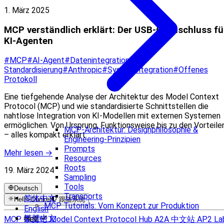
1. März 2025
MCP verständlich erklärt: Der USB‑C‑Anschluss fü
KI‑Agenten
#MCP
#AI-Agent
#Datenintegration
#KI-
Standardisierung
#Anthropic
#Systemintegration
#Offenes
Protokoll
Eine tiefgehende Analyse der Architektur des Model Context
Protocol (MCP) und wie standardisierte Schnittstellen die
nahtlose Integration von KI‑Modellen mit externen Systemen
ermöglichen. Von Ursprung, Funktionsweise bis zu den Vorteile
MCP-Architektur: Designphilosophie &
– alles kompakt erklärt.
Engineering-Prinzipien
Prompts
Mehr lesen →
Resources
Roots
19. März 2024
Sampling
Tools
Deutsch
Transports
简体中文
Hell
Dunkel
跟随系统
MCP Tutorials: Vom Konzept zur Produktion
English
繁體中文
Hell
MCP 中文站
Model Context Protocol Hub
A2A 中文站
AP2 La