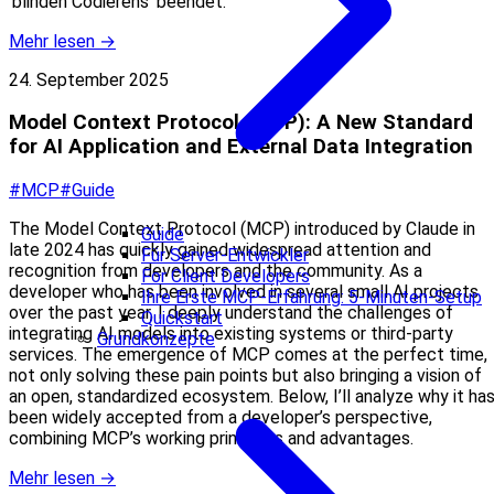
'blinden Codierens' beendet.
Mehr lesen →
24. September 2025
Model Context Protocol (MCP): A New Standard
for AI Application and External Data Integration
#MCP
#Guide
The Model Context Protocol (MCP) introduced by Claude in
Guide
late 2024 has quickly gained widespread attention and
Für Server-Entwickler
recognition from developers and the community. As a
For Client Developers
developer who has been involved in several small AI projects
Ihre Erste MCP-Erfahrung: 5-Minuten-Setup
over the past year, I deeply understand the challenges of
Quickstart
integrating AI models into existing systems or third-party
Grundkonzepte
services. The emergence of MCP comes at the perfect time,
not only solving these pain points but also bringing a vision of
an open, standardized ecosystem. Below, I’ll analyze why it ha
been widely accepted from a developer’s perspective,
combining MCP’s working principles and advantages.
Mehr lesen →