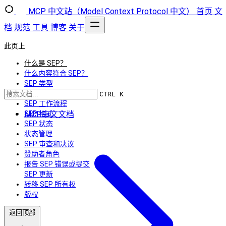
MCP 中文站（Model Context Protocol 中文）
首页
文
档
规范
工具
博客
关于
此页上
什么是 SEP？
什么内容符合 SEP？
SEP 类型
提交 SEP
CTRL K
SEP 工作流程
MCP中文文档
SEP 格式
SEP 状态
状态管理
SEP 审查和决议
赞助者角色
报告 SEP 错误或提交
SEP 更新
转移 SEP 所有权
版权
返回顶部