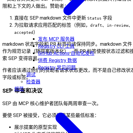
限和上下文的人做出。赞助者：
直接在 SEP markdown 文件中更新
字段
Status
为拉取请求应用匹配的标签（例如，
、
、
draft
in-review
）
accepted
发布 MCP 服务器
markdown 状态字段和 PR 标签应该保持同步。markdown 文件
Registry CLI 工具
作为规范记录（随提案版本化），而 PR 标签使按状态过滤和
GitHub Actions 自动化发布
索 SEP 变得容易。
消费 Registry 数据
Registry 常见问题
作者应该通过他们的赞助者请求状态更改，而不是自己修改状
调试
字段或标签。
检查器
规范
SEP 审查和决议
SEP 由 MCP 核心维护者团队每两周审查一次。
要使 SEP 被接受，它必须满足某些最低标准：
展示提案的原型实现