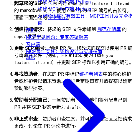
构建 MCP 客户端-Python
起草您的 SEP
：作为名为
0000-your-feature-title.md
构建 MCP 客户端-Node.js
的 markdown 文件，使用
作为 SEP 编号的占位符。
0000
为智能体编写有效工具：MCP工具开发完全
遵循下面描述的
SEP 格式
。
南
创建拉取请求
：将您的 SEP 文件添加到
规范存储库
的
示例
目录中。
seps/
MCP常见问题：专家答疑解惑
客户端
更新 SEP 编号
：创建 PR 后，修改您的提交以使用 PR 
MCP最佳实践：架构设计与实施指南
号重命名文件（例如，PR #1850 变为
1850-your-
SDK
）并更新 SEP 标题以引用正确的编号
feature-title.md
寻找赞助者
：在您的 PR 中标记
维护者列表
中的核心维护
者或维护者以请求赞助。维护者定期审查开放提案以确定
赞助哪些提案。
赞助者分配自己
：一旦赞助者同意，他们将分配自己到
PR 并将 SEP 状态更新为
。
draft
非正式审查
：赞助者审查提案，并可能根据社区反馈请求
更改。讨论在 PR 评论中进行。