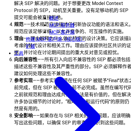
解决 SEP 解决的问题。对于想要更改 Model Context
Protocol 的 SEP，动机至关重要。没有足够动机的 SEP
提交可能会被直接拒绝。
概述
规范
——技术规范应该描述任何新协议功能的语法和语义
MCP 服务器
规范应该足够详细，以允许竞争的、可互操作的实施。
MCP 客户端
理由
——理由解释为什么做出特定的设计决策。它应该描
构建 MCP 客户端（核心版）
考虑的替代设计和相关工作。理由应该提供社区共识的证
扩展
据，并讨论在讨论期间提出的重大反对意见或担忧。
工具
向后兼容性
——所有引入向后不兼容性的 SEP 都必须包括
描述这些不兼容性及其严重性的部分。SEP 必须解释作
建议如何处理这些不兼容性。
参考实现
——参考实现必须在任何 SEP 被赋予"Final"状态
前完成，但在 SEP 被接受之前不必完成。虽然在编写代
之前就规范和理由达成共识的方法是有价值的，但在解决
许多协议细节的讨论时，“粗略共识和运行代码"的原则仍
然是有用的。
安全影响
——如果存在与 SEP 相关的安全问题，应该明确
写出这些问题，以确保 SEP 的审查者意识到这些问题。