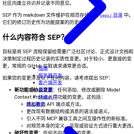
社区内建立共识并记录不同意见。
SEP 作为 markdown 文件维护在规范存储库的
目录
中。
seps/
它们的修订历史作为功能提案的历史记录。
什么内容符合 SEP？
目标是将 SEP 流程保留给需要广泛社区讨论、正式设计文档和
决策制定过程历史记录的实质性变更。对于较小、更直接的变
更，常规的 GitHub 拉取请求通常更合适。
指南
服务器开发
如果您的变更涉及以下任何内容，请考虑提出 SEP：
客户端开发
用户端
新功能或协议变更
：任何添加、修改或删除 Model
快速入门
Context Protocol 中功能的变更。这包括：
核心概念
添加新的 API 端点或方法。
更改现有数据结构或消息的语法或语义。
引入不同 MCP 兼容工具之间互操作性的新标准。
对规范本身的定义、呈现或验证方式进行重大更改
破坏性变更
：任何不向后兼容的变更。