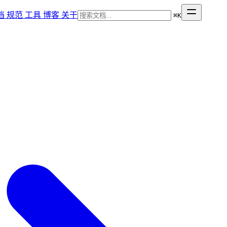
档
规范
工具
博客
关于
⌘
K